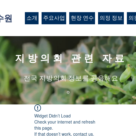
수원
소개
주요사업
현장 연수
의정 정보
의
지방의회 관련 자료
​전국 지방의회 정보를 공유해요
Widget Didn’t Load
Check your internet and refresh
this page.
If that doesn’t work, contact us.