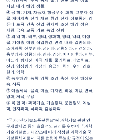
⓷ 자연과학 : 수학, 통계, 물리, 천문, 화학, 생물,
지질, 대기, 해양, 생활,
⓸ 공 학 : 기계, 자동차, 항공우주, 화학, 고분자, 생
물, 제어계측, 전기, 재료, 환경, 전자, 정보통신, 컴
퓨터, 토목, 건축, 산업, 원자력, 조선, 해양, 섬유,
자원, 금속, 교통, 의료, 농업, 산림
⓹ 의 약 학 : 해부, 생리, 생화학, 병리, 약리, 미생
물, 기생충, 예방, 직업환경, 면역, 내과, 일반외과,
소아과학, 산부인과, 정신과, 정형외과, 신경외과,
흉부외과, 성형외과, 안과, 임상, 이비인후과, 피부,
비뇨기, 방사선, 마취, 재활, 물리치료, 작업치료,
신경, 임상병리, 가정의, 응급의, 치의, 수의, 간호,
한의, 약학
⓺ 농수해양 : 농학, 임학, 조경, 축산, 수산, 해상운
송, 식품
⓻ 예술체육 : 음악, 미술, 디자인, 의상, 미용, 연극,
영화, 체육, 무용
⓼ 복 합 학 : 과학기술, 기술정책, 문헌정보, 여성
학, 인지과학, 뇌과학, 감성과학
“국가과학기술표준분류표”란 과학기술 관련 연
구개발사업 등의 효율적인 관리를 위하여 「과학
기술기본법」제27조에 따라 작성된 과학기술 국
가분류체계로서, 다른 법령에 특별한 규정이 있는