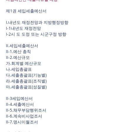
제1권 세입세출예산서
I.내년도 재정전망과 지방행정방향
I-1내년도 재정전망
I-2시 도 도정 또는 시군구정 방향
II.세입세출예산서
II-1.예산 총칙
II-2.예산규모
가.회계별 예산규모
나.세입총괄표
다.세출총괄표(기능별)
라.세출총괄표(조직별)
마.세출총괄표(성질별)
II-3세입예산서
II-4.세출예산서
II-5.채무부담행위조서
II-6.계속비사업조서
II-7.명시이월조서