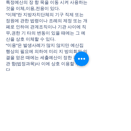
특정예산의 장 항 목을 이동 시켜 사용하는
것을 이체,이용,전용이 있다.
“이체”란 지방자치단체의 기구 직제 또는
정원에 관한 법령이나 조례의 제정 또는 개
폐로 인하여 관계조직이나 기관 사이에 직
무,권한 기 타의 변동이 있을 때에는 그 예
산을 상호 이체할 수 있다.
“이용”은 발생사례가 많지 않지만 예산집
행상의 필요에 의하여 미리 지 방의회의 의
결을 얻은 때에는 세출예산이 정한 각 장
관 항(법정과목)사 이에 상호 이용할 수 있
다.
한편 “전용”은 예산집행상의 필요에 의하
여 각 항내의 예산액 범위 안 에서 행정과
목인 각 세항․목의 금액 중 ① 인건비 ② 시
설비(시설비에 부수되는 설계비와 보상비
에 전용할 경우는 제외) ③ 상환비(다만,원
금과 이자는 상호간 전용할 수 있다)등의
비용을 제외하고는 다른 비목에 전 용할 수
있다.
그러나 ① 회계연도 경과 후이거나 ② 업무