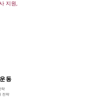
사 지원,
거운동
전략
거 전략