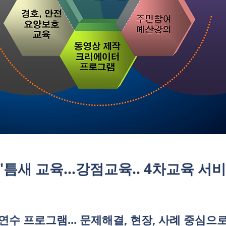
​"틈새 교육...강점교육.. 4차교육 서
연수 프로그램... 문제해결, 현장, 사례 중심으