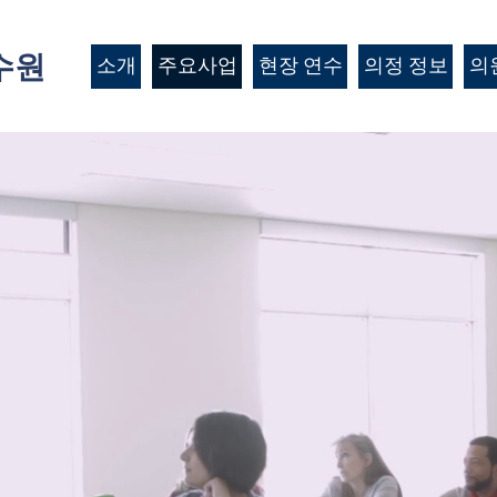
수원
소개
주요사업
현장 연수
의정 정보
의