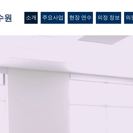
수원
소개
주요사업
현장 연수
의정 정보
의