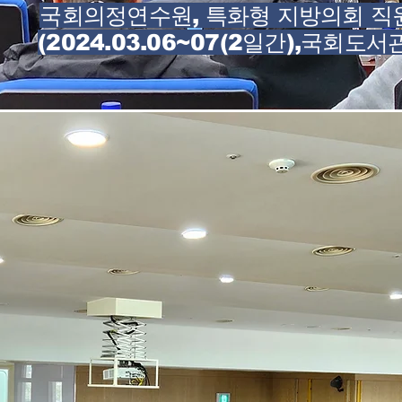
​국회의정연수원, 특화형 지방의회 
(2024.03.06~07(2일간),국회도서