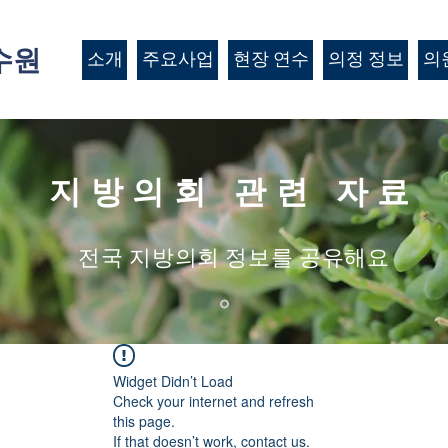
수원
소개
주요사업
현장 연수
의정 정보
의
지방의회 관련 자료
​전국 지방의회 정보를 공유해요
Widget Didn’t Load
Check your internet and refresh
this page.
If that doesn’t work, contact us.