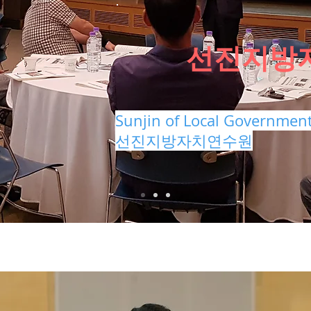
​선진지방
Sunjin of Local Government
​선진지방자치연수원