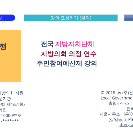
빙
강의 요청하기 (클릭)
전국
지방자치단체
행
지방의회 의정 연수
주민참여예산제 강의
© 2018 by 
지방의회 지원
Local Government
문기관
​충청사무소 :
흥법 제4조1항)
​전
가입
서울사무소 : (우)
-0000**호
(상암동, S-P
-*******
dongs