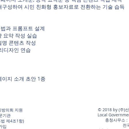
재구성하여 시민 친화형 홍보자료로 전환하는 기술 습득
사용법과 프롬프트 설계
약 요약 작성 실습
설명 콘텐츠 작성
 리디자인 연습
페이지 소개 초안 1종
© 2018 by 
지방의회 지원
Local Government
문기관
​충청사무소 :
흥법 제4조1항)
​전
가입