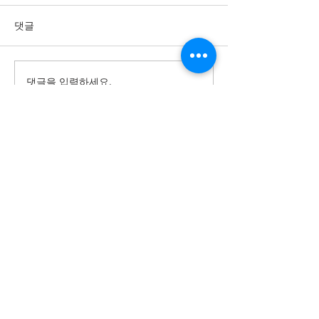
댓글
댓글을 입력하세요.
법인 업체로서 20년간 지방의회 지원
지방의회 연수전문기관
​(국내외 여행업, 관광진흥법 제4조1항)
영업보증보험 가입
관광사업자등록 제2022-0000**호
​법인등록번호 110111-*******
© 2018 by (주)선진지방자치연수원, 대표 박동명
Local Government Training Institute of Sunjin
​충청사무소 : 충북 청주시 개신동 43, 2층
​전국대표
1644-7156
서울사무소 : (우)03909 서울시 마포구 매봉산로31
(상암동, S-Plex Center) 시너지움동7층
dongseoul10@gmail.com