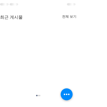
최근 게시물
전체 보기
AI 활용 의정활동 교육 과
「행정사무감사 
정 강의계획서(안)
의계획서