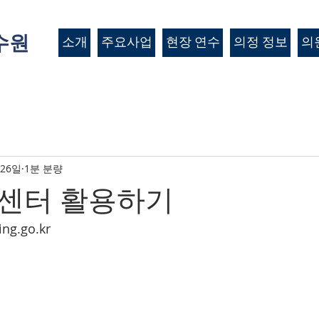
수원
소개
주요사업
현장 연수
의정 정보
의
 26일
1분 분량
센터 활용하기
ng.go.kr