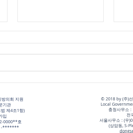
AI 활용 의정활동 교육 과정 강
「행
의계획서(안)
계획
1. 과정 개요 과정명: AI 활용 의정
1. 
활동 실전 과정(8H/4H) 교육목적:
사 기
지방의회 의정활동 전 과정(자료
부터
요구–분석–질의–조례·예산–성과
교육대
홍보)에서 생성형 AI를 활용하되,
원, 
법적·행정적 리스크(근거·표현·개
(합동
인정보·선거·이해충돌)를 통제하
무감
© 2018 by 
지방의회 지원
면서 품질과 생산성을 동시에 향상
검증
Local Government
문기관
하도록 한다. 활용 도구: ChatGPT,
품질과
​충청사무소 :
흥법 제4조1항)
​전
NotebookLM, Gemini, GenSp
질문이
가입
서울사무소 : (우)
-0000**호
사 
(상암동, S-P
-*******
dongs