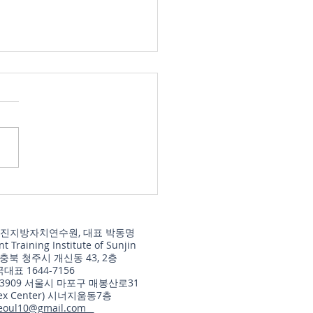
정사무감사 기법」 강의
서
과정 개요 과정명: 행정사무감
법 실전(8H/4H) – 쟁점 설계
 예산·조례·정책개선 환류까지
상: 지방의회 의원, 전문위
정책지원관, 의회사무처 직원
 운영 가능) 교육목적 행정사
사의 핵심을 자료–쟁점–질의–
(주)선진지방자치연수원, 대표 박동명
–환류로 체계화하여 감사의
 Training Institute of Sunjin
 실효성을 높인다. 단편적
 충북 청주시 개신동 43, 2층
국대표 1644-7156
 아니라 증거(자료) 기반 감
03909 서울시 마포구 매봉산로31
설계와 답변검증·재질
lex Center) 시너지움동7층
eoul10@gmail.com