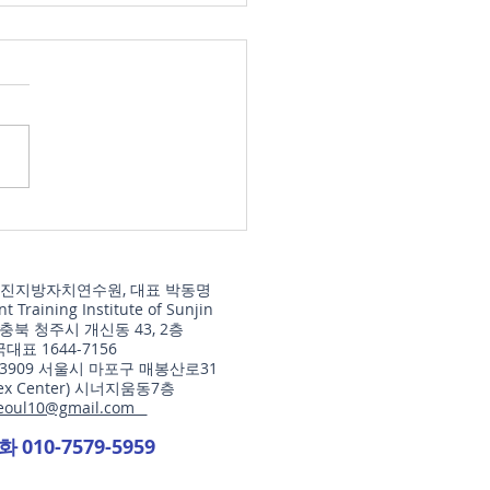
정사무감사 기법」 강의
서
과정 개요 과정명: 행정사무감
법 실전(8H/4H) – 쟁점 설계
 예산·조례·정책개선 환류까지
상: 지방의회 의원, 전문위
정책지원관, 의회사무처 직원
 운영 가능) 교육목적 행정사
사의 핵심을 자료–쟁점–질의–
(주)선진지방자치연수원, 대표 박동명
–환류로 체계화하여 감사의
 Training Institute of Sunjin
 실효성을 높인다. 단편적
 충북 청주시 개신동 43, 2층
국대표 1644-7156
 아니라 증거(자료) 기반 감
03909 서울시 마포구 매봉산로31
설계와 답변검증·재질
lex Center) 시너지움동7층
eoul10@gmail.com
전화
010-7579-5959