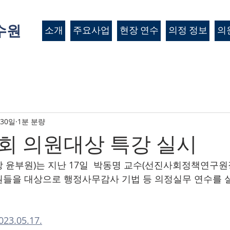
수원
소개
주요사업
현장 연수
의정 정보
의
 30일
1분 분량
회 의원대상 특강 실시
 윤부원)는 지난 17일  박동명 교수(선진사회정책연구원장
들을 대상으로 행정사무감사 기법 등 의정실무 연수를 실
.05.17.