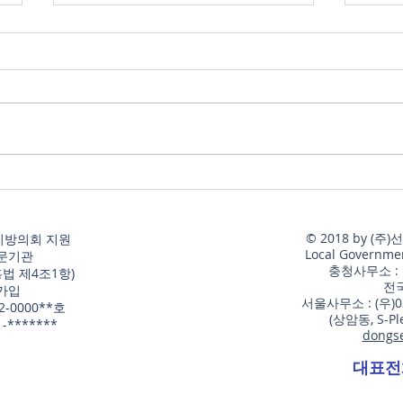
AI 활용 의정활동 교육 과정 강
「행
의계획서(안)
계획
1. 과정 개요 과정명: AI 활용 의정
1. 
활동 실전 과정(8H/4H) 교육목적:
사 기
지방의회 의정활동 전 과정(자료
부터
요구–분석–질의–조례·예산–성과
교육대
홍보)에서 생성형 AI를 활용하되,
원, 
법적·행정적 리스크(근거·표현·개
(합동
인정보·선거·이해충돌)를 통제하
무감
© 2018 by 
지방의회 지원
면서 품질과 생산성을 동시에 향상
검증
Local Government
문기관
하도록 한다. 활용 도구: ChatGPT,
품질과
​충청사무소 :
흥법 제4조1항)
​전
NotebookLM, Gemini, GenSp
질문이
가입
서울사무소 : (우)
-0000**호
사 
(상암동, S-P
-*******
dongs
대표